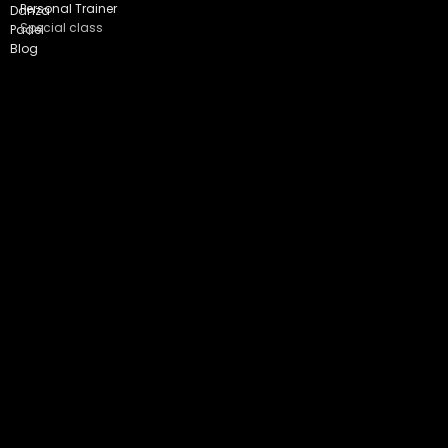
Personal Trainer
Danza
Special class
Padel
Blog