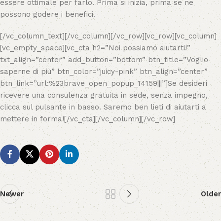
essere ottimale per farlo. Prima si inizia, prima se ne
possono godere i benefici.
[/vc_column_text][/vc_column][/vc_row][vc_row][vc_column]
[vc_empty_space][vc_cta h2=”Noi possiamo aiutarti!”
txt_align=”center” add_button=”bottom” btn_title=”Voglio
saperne di più” btn_color=”juicy-pink” btn_align=”center”
btn_link=”url:%23brave_open_popup_14159|||”]Se desideri
ricevere una consulenza gratuita in sede, senza impegno,
clicca sul pulsante in basso. Saremo ben lieti di aiutarti a
mettere in forma![/vc_cta][/vc_column][/vc_row]
Newer
Older