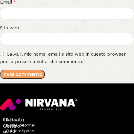
*
Email
Sito web
Salva il mio nome, email e sito web in questo browser
per la prossima volta che commento.
Il
Attività
Fitness
Centro
Pilates Reformer
Chi
Outdoor Space
siamo