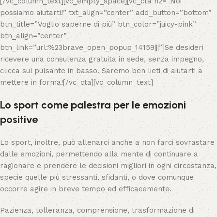
[/vc_column_text][vc_empty_space][vc_cta h2=”Noi
possiamo aiutarti!” txt_align=”center” add_button=”bottom”
btn_title=”Voglio saperne di più” btn_color=”juicy-pink”
btn_align=”center”
btn_link=”url:%23brave_open_popup_14159|||”]Se desideri
ricevere una consulenza gratuita in sede, senza impegno,
clicca sul pulsante in basso. Saremo ben lieti di aiutarti a
mettere in forma![/vc_cta][vc_column_text]
Lo sport come palestra per le emozioni
positive
Lo sport, inoltre, può allenarci anche a non farci sovrastare
dalle emozioni, permettendo alla mente di continuare a
ragionare e prendere le decisioni migliori in ogni circostanza,
specie quelle più stressanti, sfidanti, o dove comunque
occorre agire in breve tempo ed efficacemente.
Pazienza, tolleranza, comprensione, trasformazione di