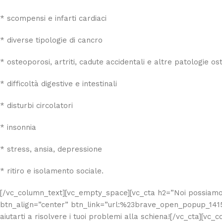
* scompensi e infarti cardiaci
* diverse tipologie di cancro
* osteoporosi, artriti, cadute accidentali e altre patologie ost
* difficoltà digestive e intestinali
* disturbi circolatori
* insonnia
* stress, ansia, depressione
* ritiro e isolamento sociale.
[/vc_column_text][vc_empty_space][vc_cta h2=”Noi possiamo a
btn_align=”center” btn_link=”url:%23brave_open_popup_14159||
aiutarti a risolvere i tuoi problemi alla schiena![/vc_cta][vc_