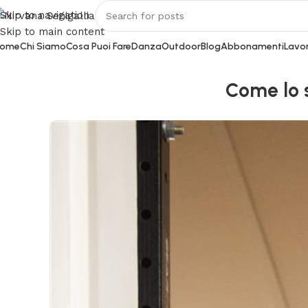
Skip to navigation
Skip to main content
ome
Chi Siamo
Cosa Puoi Fare
Danza
Outdoor
Blog
Abbonamenti
Lavor
Come lo s