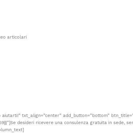
eo articolari
iutarti!” txt_align=”center” add_button=”bottom” btn_title=”
|”]Se desideri ricevere una consulenza gratuita in sede, sen
column_text]