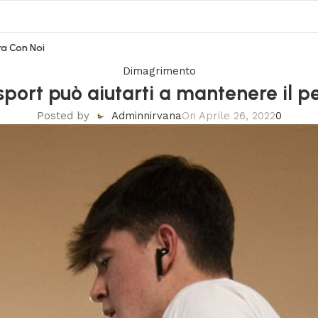
a Con Noi
Dimagrimento
port può aiutarti a mantenere il 
Posted by
Adminnirvana
On Aprile 26, 2022
0