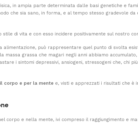
isica, in ampia parte determinata dalle basi genetiche e famili
do che sia sano, in forma, e al tempo stesso gradevole da o
ro stile di vita e con esso incidere positivamente sul nostro c
osa alimentazione, può rappresentare quel punto di svolta es
 della massa grassa che magari negli anni abbiamo accumulato, 
astare i sintomi depressivi, ansiogeni, stressogeni che, chi p
il corpo e per la mente
e, visti e apprezzati i risultati che 
one
ne nel corpo e nella mente, ivi compreso il raggiungimento e