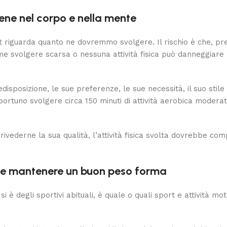
ene nel corpo e nella mente
t riguarda quanto ne dovremmo svolgere. Il rischio è che, pres
me svolgere scarsa o nessuna attività fisica può danneggiare
isposizione, le sue preferenze, le sue necessità, il suo stile
no svolgere circa 150 minuti di attività aerobica moderata, 
e rivederne la sua qualità, l’attività fisica svolta dovrebbe c
re e mantenere un buon peso forma
 è degli sportivi abituali, è quale o quali sport e attività mo